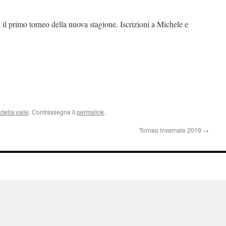
 il primo torneo della nuova stagione. Iscrizioni a Michele e
della valle
. Contrassegna il
permalink
.
Torneo invernale 2019
→