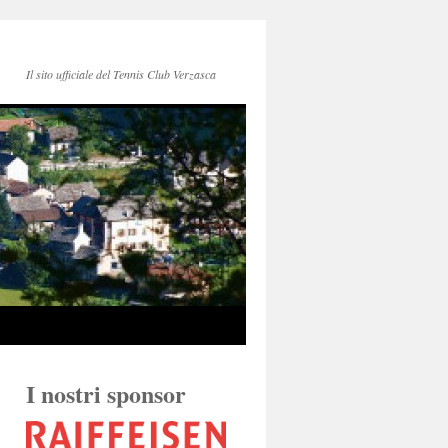
Il sito ufficiale del Tennis Club Verzasca
I nostri sponsor