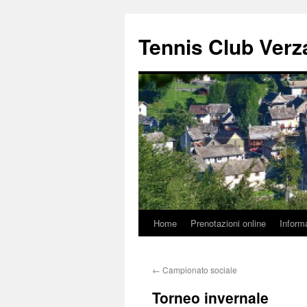
Tennis Club Verz
Home
Prenotazioni online
Inform
Vai
al
←
Campionato sociale
contenuto
Torneo invernale