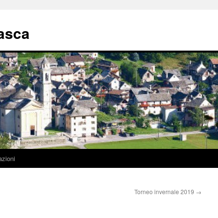
asca
azioni
Torneo invernale 2019
→