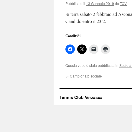
Pubblicato il
13 Gennaio 2019
da
TCV
Si terrà sabato 2 febbraio ad Ascona
Candido entro il 23.2.
Condividi:
Questa voce è stata pubblicata in
Società 
←
Campionato sociale
Tennis Club Verzasca